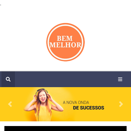
.
Previous
Nex